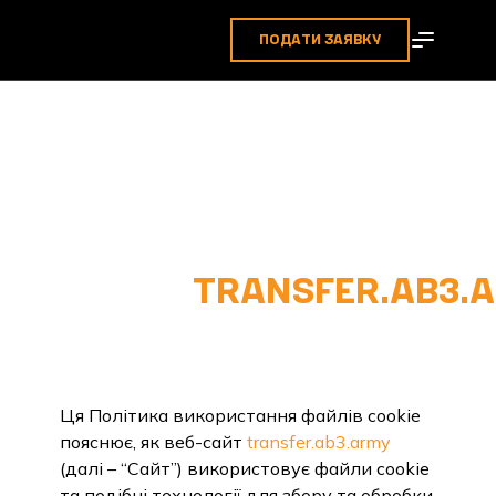
ПОДАТИ ЗАЯВКУ
ПОЛІТИКА
ВИКОРИСТАННЯ
ФАЙЛІВ COOKIE ДЛЯ
ВЕБ-
САЙТУ
TRANSFER.AB3.
1. ВСТУП
Ця Політика використання файлів cookie
пояснює, як веб-сайт
transfer.ab3.army
(далі – “Сайт”) використовує файли cookie
та подібні технології для збору та обробки